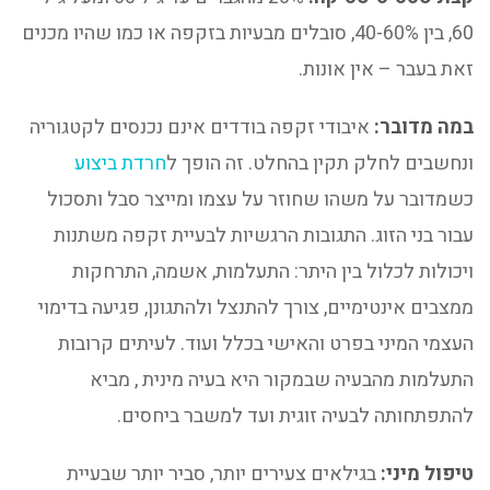
60, בין 40-60%, סובלים מבעיות בזקפה או כמו שהיו מכנים
זאת בעבר – אין אונות.
במה מדובר:
איבודי זקפה בודדים אינם נכנסים לקטגוריה
ונחשבים לחלק תקין בהחלט. זה הופך ל
חרדת ביצוע
כשמדובר על משהו שחוזר על עצמו ומייצר סבל ותסכול
עבור בני הזוג. התגובות הרגשיות לבעיית זקפה משתנות
ויכולות לכלול בין היתר: התעלמות, אשמה, התרחקות
ממצבים אינטימיים, צורך להתנצל ולהתגונן, פגיעה בדימוי
העצמי המיני בפרט והאישי בכלל ועוד. לעיתים קרובות
התעלמות מהבעיה שבמקור היא בעיה מינית , מביא
להתפתחותה לבעיה זוגית ועד למשבר ביחסים.
טיפול מיני:
בגילאים צעירים יותר, סביר יותר שבעיית