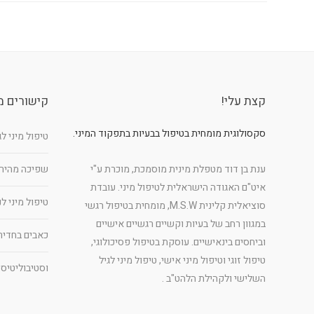
קצת עלי!
קישורים מ
סקסולוגית מומחית בטיפול בבעיות בתפקוד המיני.
טיפול מיני ל
ענת בן דוד מטפלת מינית מוסמכת, מוכרת ע"י
שפיכה מהיר
איט"ם האגודה הישראלית לטיפול מיני. עובדת
טיפול מיני ל
סוציאלית קלינית M.S.W, מומחית בטיפול רגשי
במגוון רחב של בעיות וקשיים רגשיים אישיים
כאבים בחדיר
וביחסים בינאישיים. עוסקת בטיפול פסיכולוגי,
טיפול זוגי וטיפול מיני אישי, טיפול מיני לגיל
וסטיבוליטיס
השלישי ולקהילת הלהט"ב .