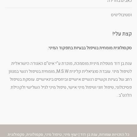
כאבים בחדירה
וסטיבוליטיס
קצת עלי!
סקסולוגית מומחית בטיפול בבעיות בתפקוד המיני.
ענת בן דוד מטפלת מינית מוסמכת, מוכרת ע"י איט"ם האגודה הישראלית
לטיפול מיני. עובדת סוציאלית קלינית M.S.W, מומחית בטיפול רגשי במגוון
רחב של בעיות וקשיים רגשיים אישיים וביחסים בינאישיים. עוסקת בטיפול
פסיכולוגי, טיפול זוגי וטיפול מיני אישי, טיפול מיני לגיל השלישי ולקהילת
הלהט"ב .
כל הזכויות שמורות, ענת בן דוד | יעוץ מיני, טיפול מיני, סקסולוגית, סקסולוגית