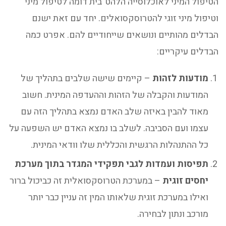
הטיפול המיני לאוכלוסייה הלהט"בית דומה לטיפול מיני
וטיפול מיני זוגי להטרוסקסואלים. יחד עם זאת ישנם
הבדלים מהותיים ונושאים שייחודיים להם. אפרט כמה
הבדלים עיקריים:
מודעות לזהות
– קיימים שישה שלבים בתהליך של
המודעות והקבלה של הזהות וההעדפה המינית. חשוב
מאוד להבין באיזה שלב האדם נמצא בתהליך הזה עם
עצמו ועם הסביבה. לשלב בו נמצא האדם יש השפעה על
כל ההתנהלות הרגשית והכללית שלו וודאי המינית.
תפיסות ועמדות לגבי תפקידי המגדר בתוך מערכת
יחסים זוגית
– במערכת הטרוסקסואלית זה כביכול ברור
ואילו במערכת זוגית שלאותו המין זה עניין כבר יותר
מורכב ונתון לבחירה.