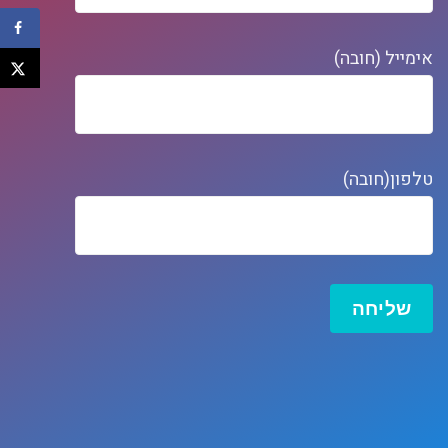
אימייל (חובה)
טלפון(חובה)