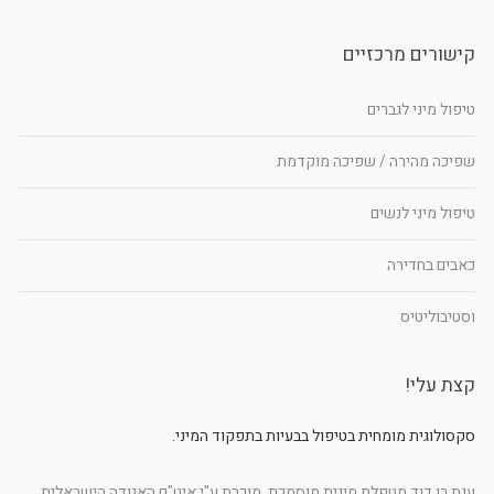
קישורים מרכזיים
טיפול מיני לגברים
שפיכה מהירה / שפיכה מוקדמת
טיפול מיני לנשים
כאבים בחדירה
וסטיבוליטיס
קצת עלי!
סקסולוגית מומחית בטיפול בבעיות בתפקוד המיני.
ענת בן דוד מטפלת מינית מוסמכת, מוכרת ע"י איט"ם האגודה הישראלית