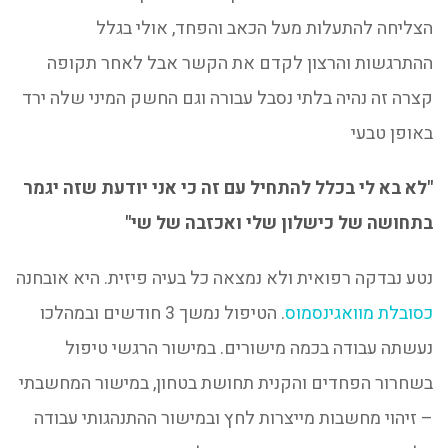
הצליחה להתעלות מעל הכאב והפחד, אולי בגלל
ההתרגשות והרצון לקדם את הקשר אבל לאחר תקופה
קצרה זה נהיה בלתי נסבל עבורה וגם החשק המיני שלה ירד
באופן טבעי
"לא בא לי בכלל להתחיל עם זה כי אני יודעת שזה יגמר
בתחושה של כישלון שלי ואכזבה של שי"
נטע נבדקה רפואית ולא נמצאה כל בעיה פיזית. היא אובחנה
כסובלת מוואגינסמוס
. הטיפול נמשך 3 חודשים ובמהלכו
נעשתה עבודה בכמה מישורים. במישור הרגשי טיפול
בשחרור הפחדים והקנית תחושת בטחון, במישור המחשבתי
– זיהוי מחשבות מייצרות לחץ ובמישור ההתנהגותי עבודה