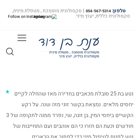
טלפון:
| סקסולוגית מוסמכת , מטפלת מינית,
054-567-5314
סקסולוגית כללית, יעוץ מיני.
Follow on Instagram
טיפול מיני – כאבים בחדירה
בית
טיפול מיני – כאבים בחדירה...
נטע בת 25 סובלת מכאבים בחדירה מאז שהחלה לקיים
יחסים מלאים. נמצאת בקשר זוגי מזה שנה. על רקע
הקשיים ביחסי המין, בן זוגה, שי, נפרד ממנה לתקופה של 3
חודשים וכעת הם חזרו כי הם אוהבים ועם התחייבות של
נטע לפנות לטיפול מיני כדי לפתור את הכאבים.