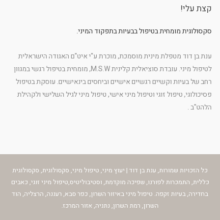
קצת עלי!
סקסולוגית מומחית בטיפול בבעיות בתפקוד המיני.
ענת בן דוד מטפלת מינית מוסמכת, מוכרת ע"י איט"ם האגודה הישראלית
לטיפול מיני. עובדת סוציאלית קלינית M.S.W, מומחית בטיפול רגשי במגוון
רחב של בעיות וקשיים רגשיים אישיים וביחסים בינאישיים. עוסקת בטיפול
פסיכולוגי, טיפול זוגי וטיפול מיני אישי, טיפול מיני לגיל השלישי ולקהילת
הלהט"ב .
כל הזכויות שמורות, ענת בן דוד | יעוץ מיני, טיפול מיני, סקסולוגית, סקסולוגית
כללית, התמכרות לפורנו, שפיכה מוקדמת, וסטיבוליטיס,טיפול מיני זוגי, כאבים
בחדירה, בעיות זקפה. טיפול מיני באיזור השרון, כפר סבא, רעננה, הרצליה, הוד
השרון, רמת השרון, נתניה, אזור המרכז.