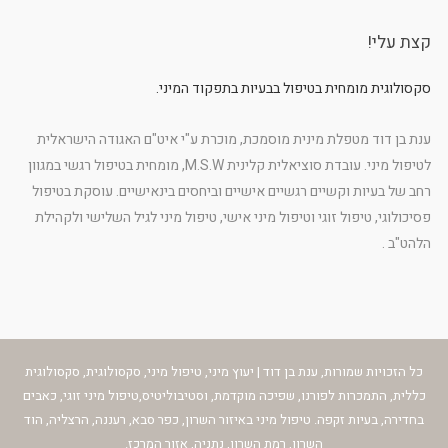
קצת עלי!
סקסולוגית מומחית בטיפול בבעיות בתפקוד המיני.
ענת בן דוד מטפלת מינית מוסמכת, מוכרת ע"י איט"ם האגודה הישראלית
לטיפול מיני. עובדת סוציאלית קלינית M.S.W, מומחית בטיפול רגשי במגוון
רחב של בעיות וקשיים רגשיים אישיים וביחסים בינאישיים. עוסקת בטיפול
פסיכולוגי, טיפול זוגי וטיפול מיני אישי, טיפול מיני לגיל השלישי ולקהילת
הלהט"ב .
כל הזכויות שמורות, ענת בן דוד | יעוץ מיני, טיפול מיני, סקסולוגית, סקסולוגית
כללית, התמכרות לפורנו, שפיכה מוקדמת, וסטיבוליטיס,טיפול מיני זוגי, כאבים
בחדירה, בעיות זקפה. טיפול מיני באיזור השרון, כפר סבא, רעננה, הרצליה, הוד
השרון, רמת השרון, נתניה, אזור המרכז.