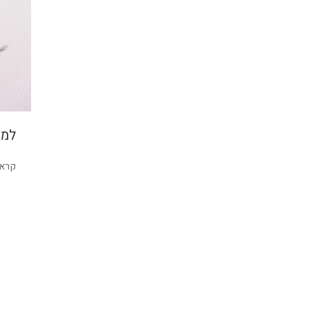
למה
קראו