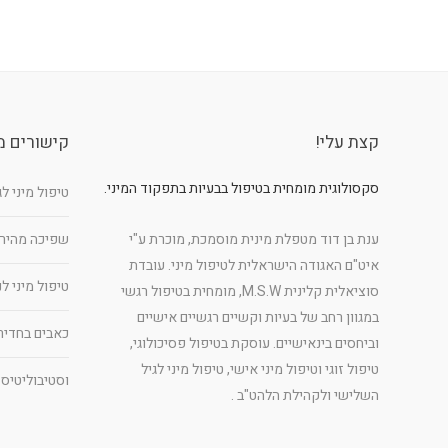
קצת עלי!
קישורים מ
סקסולוגית מומחית בטיפול בבעיות בתפקוד המיני.
טיפול מיני ל
ענת בן דוד מטפלת מינית מוסמכת, מוכרת ע"י
שפיכה מהיר
איט"ם האגודה הישראלית לטיפול מיני. עובדת
טיפול מיני ל
סוציאלית קלינית M.S.W, מומחית בטיפול רגשי
במגוון רחב של בעיות וקשיים רגשיים אישיים
כאבים בחדיר
וביחסים בינאישיים. עוסקת בטיפול פסיכולוגי,
טיפול זוגי וטיפול מיני אישי, טיפול מיני לגיל
וסטיבוליטיס
השלישי ולקהילת הלהט"ב .