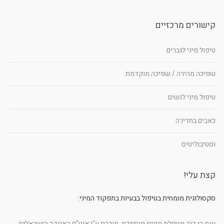
קישורים מרכזיים
טיפול מיני לגברים
שפיכה מהירה / שפיכה מוקדמת
טיפול מיני לנשים
כאבים בחדירה
וסטיבוליטיס
קצת עלי!
סקסולוגית מומחית בטיפול בבעיות בתפקוד המיני.
ענת בן דוד מטפלת מינית מוסמכת, מוכרת ע"י איט"ם האגודה הישראלית