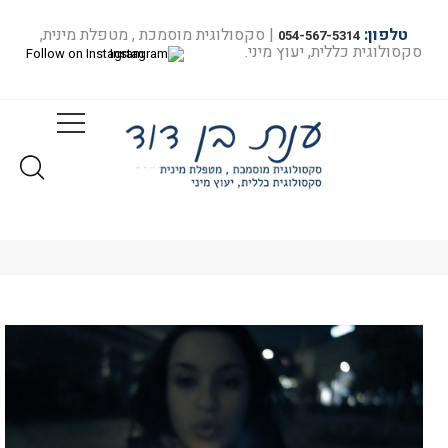
טלפון:
| סקסולוגית מוסמכת , מטפלת מינית,
054-567-5314
סקסולוגית כללית, יעוץ מיני.
Follow on Instagram
מאמרים