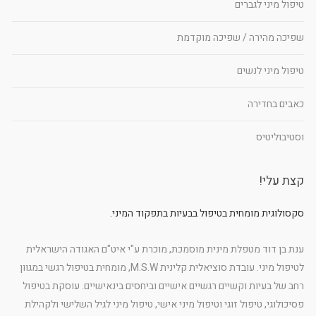
טיפול מיני לגברים
שפיכה מהירה / שפיכה מוקדמת
טיפול מיני לנשים
כאבים בחדירה
וסטיבוליטיס
קצת עלי!
סקסולוגית מומחית בטיפול בבעיות בתפקוד המיני.
ענת בן דוד מטפלת מינית מוסמכת, מוכרת ע"י איט"ם האגודה הישראלית
לטיפול מיני. עובדת סוציאלית קלינית M.S.W, מומחית בטיפול רגשי במגוון
רחב של בעיות וקשיים רגשיים אישיים וביחסים בינאישיים. עוסקת בטיפול
פסיכולוגי, טיפול זוגי וטיפול מיני אישי, טיפול מיני לגיל השלישי ולקהילת