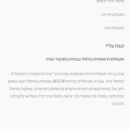
טיפול מיני לנשים
כאבים בחדירה
וסטיבוליטיס
קצת עלי!
סקסולוגית מומחית בטיפול בבעיות בתפקוד המיני.
ענת בן דוד מטפלת מינית מוסמכת, מוכרת ע"י איט"ם האגודה הישראלית
לטיפול מיני. עובדת סוציאלית קלינית M.S.W, מומחית בטיפול רגשי במגוון
רחב של בעיות וקשיים רגשיים אישיים וביחסים בינאישיים. עוסקת בטיפול
פסיכולוגי, טיפול זוגי וטיפול מיני אישי, טיפול מיני לגיל השלישי ולקהילת
הלהט"ב .