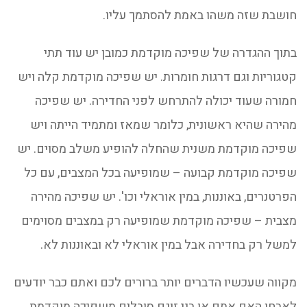
חושבת שזה משהו באמת להסתמך עליו.
בתוך ההגדרה של שפיכה מוקדמת כמובן יש עוד תתי
קטגוריות וגם דרגות חומרות. יש שפיכה מוקדמת קלה ויש
חמורה שעוד יכולה להתרחש לפני החדירה. יש שפיכה
מהירה שהיא ראשונית, כלומר שמאז ומתמיד הייתה ויש
שפיכה מוקדמת משנית שהחלה להופיע משלב מסוים. יש
שפיכה מוקדמת קבועה – שמופיעה בכל המצבים, עם כל
הפרטנרים, באוננות, במין אוראלי וכו'. יש שפיכה מהירה
מצבית – שפיכה מוקדמת שמופיעה רק במצבים מסוימים
למשל רק בחדירה אבל במין אוראלי לא ובאוננות לא.
מקווה שעכשיו הדברים יותר ברורים לכם ואתם כבר יודעים
לאבחן האם אתם או בני זוגם סובלים משפיכה מוקדמת.