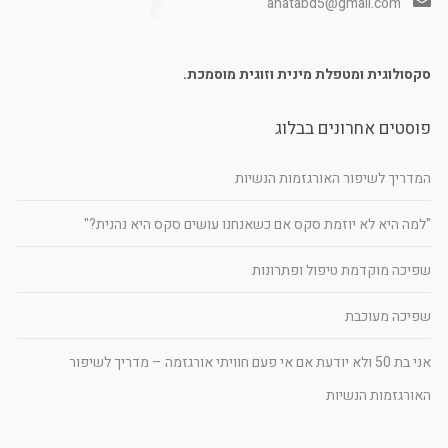
anatabd5@gmail.com
סקסולוגית ומטפלת מינית וזוגית מוסמכת.
פוסטים אחרונים בבלוג
המדריך לשיפור האורגזמות הנשיות
"למה היא לא יוזמת סקס אם כשאנחנו עושים סקס היא נהנית?"
שפיכה מוקדמת טיפול ופתרונות
שפיכה מעוכבת
אני בת 50 ולא יודעת אם אי פעם חוויתי אורגזמה – מדריך לשיפור
האורגזמות הנשיות