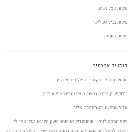
מיניות אצל נשים
מיניות בגיל השלישי
מיניות בזוגיות
פוסטים אחרונים
תחושות גועל בסקס – טיפול מיני אונליין
רילוקיישין, ירידה בחשק המיני וטיפול מיני אונליין
אל תשתמשו בה, תתחברו אליה.
פינת הסקסולגית – שמנמודיק או חוסר חשק מיני או בעלי אמר לי
שאלך לטפל בזה שאני לא נהנית בסקס כמו שצריך. טיפול מיני זוגי רק