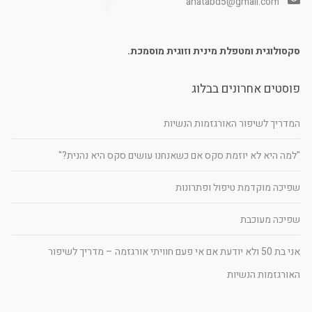
anatabd5@gmail.com
סקסולוגית ומטפלת מינית וזוגית מוסמכת.
פוסטים אחרונים בבלוג
המדריך לשיפור האורגזמות הנשיות
"למה היא לא יוזמת סקס אם כשאנחנו עושים סקס היא נהנית?"
שפיכה מוקדמת טיפול ופתרונות
שפיכה מעוכבת
אני בת 50 ולא יודעת אם אי פעם חוויתי אורגזמה – מדריך לשיפור
האורגזמות הנשיות