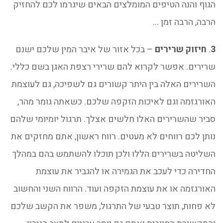
הגוף והנה הטיפים המומלצים הבאים שיגרמו לכם להחזיק
הרבה, הרבה זמן …
3
.
חיזוק שרירים
– בכל אזור של איבר המין שלכם ישנם
שרירים. אפשר לקרוא להם שרירי רצפת האגן בשם כללי.
השרירים האלה בין היתר קשורים גם לשפיכה, גם לעוצמת
האורגזמה וגם לאיכות הזקפה שלכם. כשאתה גומר מהר,
סביר שהשרירים האלו חלשים אצלך. תרגול יומיומי שלהם
נותן לכם רווחים לא מעטים. רווח ראשון, אתם מחזקים את
השליטה בשרירים הללו ולכן תוכלו להשתמש בהם במהלך
החדירה כדי לעכב את הגמירה או להגביר את עוצמת
האורגזמה או את עוצמת הזקפה ועוד. הרווח השני והחשוב
לא פחות, תוצר טבעי של התרגול, משפר את הקשב שלכם