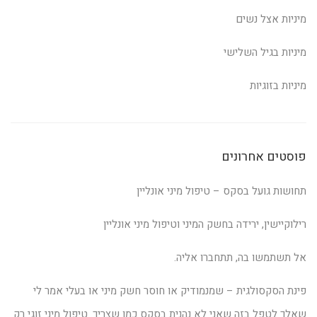
מיניות אצל נשים
מיניות בגיל השלישי
מיניות בזוגיות
פוסטים אחרונים
תחושות גועל בסקס – טיפול מיני אונליין
רילוקיישין, ירידה בחשק המיני וטיפול מיני אונליין
אל תשתמשו בה, תתחברו אליה.
פינת הסקסולגית – שמנמודיק או חוסר חשק מיני או בעלי אמר לי
שאלך לטפל בזה שאני לא נהנית בסקס כמו שצריך. טיפול מיני זוגי רק