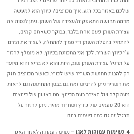
והתקשורת החיובית ואתם גם יותר ערניים למצב הגירוי
שלכם באזור בכל רגע. איך מכווצים? כיווץ הוא למעשה
מדמה תחושת התאפקות/עצירה של השתן. ניתן לנסות את
עצירת השתן פעם אחת בלבד, בבוקר כשאתם קמים,
להתחיל בהטלת השתן ודי סמוך להתחלה, לעצור את הזרם
ע"י כיווץ השריר. לכך אני מתכוונת בכיווץ. לא מומלץ לחזור
על תרגיל עצירת השתן שוב, היות והוא לא בריא והוא מיועד
רק להבנת תחושת השריר שיש לכווץ. כאשר מכווצים חזק
את השריר ניתן להרגיש זאת גם בבטן התחתונה וגם לראות
ניעה קלה של האיבר בעת הכיווץ. סט ראשון של כיווצים
הוא 20 פעמים של כיווץ ושחרור מהיר. ניתן לחזור על
תרגיל זה גם כמה פעמים ביום.
4
.
נשימות עמוקות לאגן
– נשימה עמוקה לאזור האגן