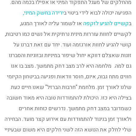
מהחלקים של מעגל התפקוד המיני או אפילו בכמה מהם.
הפגיעה יכולה לבוא לידי ביטוי ב
ירידה בחשק המיני,
ב
קשיים להגיע לזקפה
או לשמור עליה לאורך המגע,
לקשיים לחוות עוררות מינית נרתיקית אל נשים כמו רטיבות,
קושי להגיע לחוות אורגזמה ועוד. יחד עם זאת דברנו על
זוגות שאצלם דווקא יחול שיפור במיניות ובזוגיות והסברנו
גם למה. מלחמה היא לרב מצב דחק מתמשך. מצב בו אנו
חווים מתח גבוה, איום, חוסר וודאות ופגיעה בביטחון הקיומי
שלנו לאורך זמן. מלחמת "חרבות הברזל" שאנו חיים כעת
בצילה היא כזו. היכולת להתמודדות טובה היא מאוד חשובה
כשמדובר במצב דחק מתמשך. נדרשים כוחות אחרים
ולאורך זמן בניגוד להתמודדות עם אירוע קצר מועד. הבחירה
שלי לחלק את הנושא הזה לשני חלקים היא משום שבעיניי