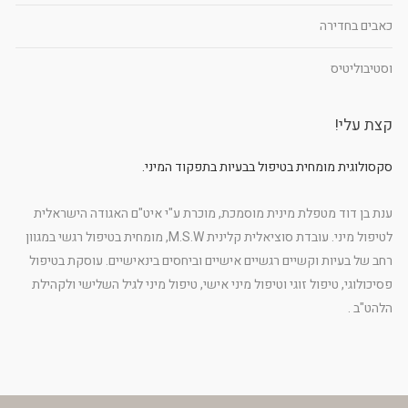
כאבים בחדירה
וסטיבוליטיס
קצת עלי!
סקסולוגית מומחית בטיפול בבעיות בתפקוד המיני.
ענת בן דוד מטפלת מינית מוסמכת, מוכרת ע"י איט"ם האגודה הישראלית
לטיפול מיני. עובדת סוציאלית קלינית M.S.W, מומחית בטיפול רגשי במגוון
רחב של בעיות וקשיים רגשיים אישיים וביחסים בינאישיים. עוסקת בטיפול
פסיכולוגי, טיפול זוגי וטיפול מיני אישי, טיפול מיני לגיל השלישי ולקהילת
הלהט"ב .