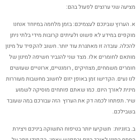
מציעה שני ערוצים לפעול בהם:
א. הערוץ שבינכם לעצמיכם: בזמן מלחמה במיוחד אנחנו
מוקפים במידע לא פשוט ולעיתים קרובות מידי בלתי ניתן
להכלה. עובדה זו מאתגרת עוד יותר. חשוב להקפיד על מינון
מותאם לחומרים אלו. מצד שני להגביר חשיפה למינון של
חומרים משמחים, מצחיקים , רומנטיים, ארוטיים שעושים
לנו נעים. הקדישו זמן באופן יזום לחשוב מחשבות מעוררות
מינית לאורך היום. כמו שאתם פותחים מוסיקה לשמוע
שיר. תפתחו לכמה דק את הערוץ הזה עבורכם במה שעובד
בשבילכם.
ב. בזוגיות: תשקיעו יותר בטיפוח התשוקה ביניכם ויצירת
המתח המיני לאורך היום ובמפגש עצמו: הקפידו יותר על