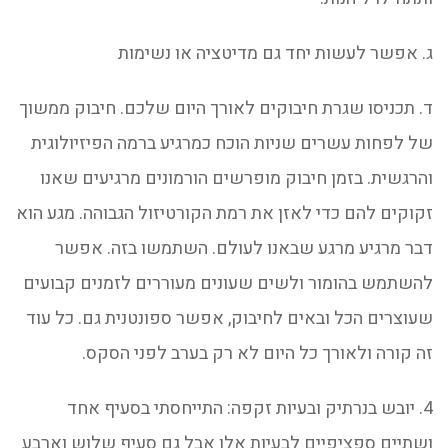
ג. אפשר לעשות יחד גם מדיטציה או נשימות
ד. תכניסו שגרת חיבוקים לאורך היום שלכם. חיבוק ממשוך
של לפחות עשרים שניות הוכח כמרגיע ברמה הפיזיולוגית
והרגשית. בזמן חיבוק מופרשים הורמונים מרגיעים שאנו
זקוקים להם כדי לאזן את רמת הקורטיזול הגבוהה. מגע הוא
דבר מרגיע מרגע שבאנו לעולם. השתמשו בזה. אפשר
להשתמש בהומור ולשים שעונים מעוררים לזמנים קבועים
שעוצרים הכל ובאים לחיבוק, אפשר ספונטנית גם. כל עוד
זה קורה ולאורך כל היום לא רק בערב לפני הסקס.
4. יובש בנרתיק ובעיות זקפה: התייחסתי בסעיף אחד
ושתיים ספציפיים לבעיות אלו אבל גם סעיף שלוש וארבע