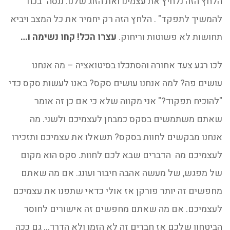
הלחץ הזה נלחיץ את עצמינו ואת הזוג שלנו. ננסה "בכח
להמשיך לתפקד" . הלחץ הזה רק יחמיר את כל המצב ויביא
תחושות לא פשוטות וריחוק.
עצרו הכל! קחו נשימה ו…
לכו רגע צעד אחורה והסתכלו בסיטואציה – מה אנחנו
עושים פה? למה אנחנו עושים סקס? באנו לעשות סקס כדי
"להוכיח תפקוד?" אני מקווה שלא כי אם כן זה אומר
שאתם משתמשים בסקס כמבחן לעצמיכם ולשני. מה
אנחנו מבקשים לחוות בסקס? תשאלו את עצמיכם ותזכירו
לעצמיכם מה הדברים שבא לכם לחוות. סקס הוא מקום
של מפגש, של מעשה אהבה חיבור ועונג. אם מה שאתם
מחפשים זה יותר פורקן אז אולי כדאי שתפנו את עצמיכם
לעצמיכם. אם מה שאתם מחפשים זה אישורים לחוסר
הביטחון שלכם אז חברים זה לא הזמן ולא הדרך… גם ככה