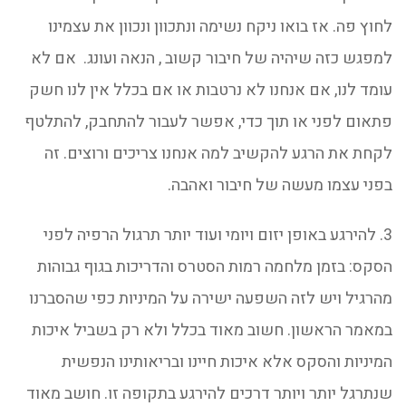
לחוץ פה. אז בואו ניקח נשימה ונתכוון ונכוון את עצמינו
למפגש כזה שיהיה של חיבור קשוב , הנאה ועונג. אם לא
עומד לנו, אם אנחנו לא נרטבות או אם בכלל אין לנו חשק
פתאום לפני או תוך כדי, אפשר לעבור להתחבק, להתלטף
לקחת את הרגע להקשיב למה אנחנו צריכים ורוצים. זה
בפני עצמו מעשה של חיבור ואהבה.
3. להירגע באופן יזום ויומי ועוד יותר תרגול הרפיה לפני
הסקס: בזמן מלחמה רמות הסטרס והדריכות בגוף גבוהות
מהרגיל ויש לזה השפעה ישירה על המיניות כפי שהסברנו
במאמר הראשון. חשוב מאוד בכלל ולא רק בשביל איכות
המיניות והסקס אלא איכות חיינו ובריאותינו הנפשית
שנתרגל יותר ויותר דרכים להירגע בתקופה זו. חושב מאוד