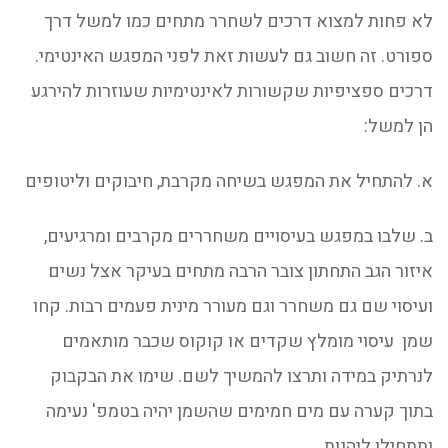
לא פחות למצוא דרכים לשחרר מתחים כמו למשל דרך
ספורט. זה חשוב גם לעשות זאת לפני המפגש האינטימי.
דרכים ספציפיות שקשורות לאינטימיות שעוזרות להירגע
הן למשל:
א. להתחיל את המפגש בשיחה מקרבת, חיבוקים וליטופים
ב. שלבו במפגש בעיסויים משחררים מקרבים ומרגיעים,
איזור הגב התחתון צובר הרבה מתחים בעיקר אצל נשים
ועיסוי שם גם משחרר וגם מעורר מינית פעמים רבות. קחו
שמן עיסוי מומלץ שקדים או קוקוס שכבר מותאמים
לנרתיק במידה ותרצו להמשיך לשם. שימו את הבקבוק
בתוך קערה עם מים חמימים שהשמן יהיה בטמפ' נעימה
ותתחילו ליהנות.