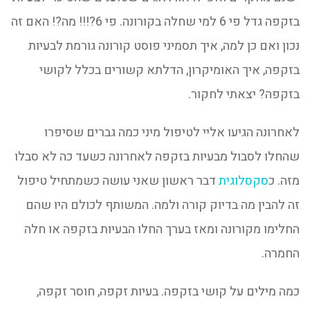
בזקפה גדל פי 6 למי שחלה בקורונה. פי 6?!!! מה?! האם זה
נכון ואם כן למה, איך תסמיני פוסט קורונה גורמת לבעיות
בזקפה, איך האומיקרון, הדלתא קשורים בכלל לקושי
בזקפה? יצאתי לחקור.
לאחרונה הגיעו אליי לטיפול מיני כמה גברים שסיפרו
שהחלו לסבול מבעיות בזקפה לאחרונה כשעד כה לא סבלו
מזה. כ
סקסלוגית
דבר ראשון שאני עושה כשמתחיל טיפול
זה להבין מה בדיוק קורה ולמה. המשותף לכולם היו שהם
החלימו מקורונה ומאז בערך החלו הבעיות בזקפה או חלה
החמרה.
כמה מילים על קושי בזקפה. בעיות זקפה, חוסר זקפה,