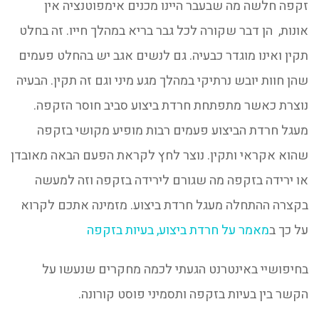
זקפה חלשה מה שבעבר היינו מכנים אימפוטנציה אין
אונות, הן דבר שקורה לכל גבר בריא במהלך חייו. זה בחלט
תקין ואינו מוגדר כבעיה. גם לנשים אגב יש בהחלט פעמים
שהן חוות יובש נרתיקי במהלך מגע מיני וגם זה תקין. הבעיה
נוצרת כאשר מתפתחת חרדת ביצוע סביב חוסר הזקפה.
מעגל חרדת הביצוע פעמים רבות מופיע מקושי בזקפה
שהוא אקראי ותקין. נוצר לחץ לקראת הפעם הבאה מאובדן
או ירידה בזקפה מה שגורם לירידה בזקפה וזה למעשה
בקצרה ההתחלה מעגל חרדת ביצוע. מזמינה אתכם לקרוא
על כך ב
מאמר על חרדת ביצוע, בעיות בזקפה
בחיפושיי באינטרנט הגעתי לכמה מחקרים שנעשו על
הקשר בין בעיות בזקפה ותסמיני פוסט קורונה.