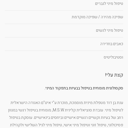
טיפול מיני לגברים
שפיכה מהירה / שפיכה מוקדמת
טיפול מיני לנשים
כאבים בחדירה
וסטיבוליטיס
קצת עלי!
סקסולוגית מומחית בטיפול בבעיות בתפקוד המיני.
ענת בן דוד מטפלת מינית מוסמכת, מוכרת ע"י איט"ם האגודה הישראלית
לטיפול מיני. עובדת סוציאלית קלינית M.S.W, מומחית בטיפול רגשי במגוון
רחב של בעיות וקשיים רגשיים אישיים וביחסים בינאישיים. עוסקת בטיפול
פסיכולוגי, טיפול זוגי וטיפול מיני אישי, טיפול מיני לגיל השלישי ולקהילת