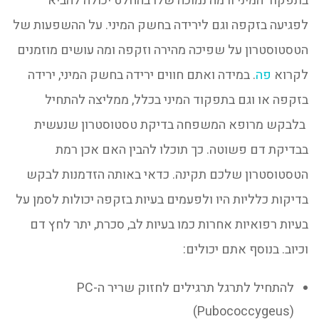
בתפקוד המיני ורמה נמוכה שלו בהחלט יכולה להביא
לפגיעה בזקפה וגם לירידה בחשק המיני. על ההשפעות של
הטסטוסטרון על שפיכה מהירה וזקפה ומה עושים מוזמנים
לקרוא
פה
. במידה ואתם חווים ירידה בחשק המיני, ירידה
בזקפה או וגם בתפקוד המיני בכלל, ממליצה להתחיל
בלבקש מרופא המשפחה בדיקת טסטוסטרון שנעשית
בבדיקת דם פשוטה. כך תוכלו להבין האם אכן רמת
הטסטוסטרון שלכם תקינה. כדאי באותה הזדמנות לבקש
בדיקות כלליות היו ולפעמים בעיות בזקפה יכולות לסמן על
בעיות רפואיות אחרות כמו בעיות לב, סכרת, יתר לחץ דם
וכיוב. בנוסף אתם יכולים:
להתחיל לתרגל תרגילים לחזוק שריר ה-PC
)
Pubococcygeus
(