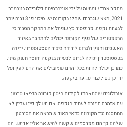
מחקר אחד שנעשה על ידי אוניברסיטת פלורידה בנובמבר
2021, מצא שגברים שחלו בקורונה יש סיכוי פי 3 גבוה יותר
לבעיות זקפה. פרופסור כץ שניהל את המחקר הסביר כי
הרצפטורים של נגיף הקורונה יכולים להתחבר באיזור
האשכים והפין ולגרום לירידה ביצור הטסטוסטרון. ירידה
בטסטוסטרון יכולה לגרום לבעיות בזקפה וחוסר חשק מיני.
כמו כן יכולה להיות בכלי הדם שמובילים את הדם לפין ועל
ידי כך גם ליצור פגיעה בזקפה.
אורולוגים שהתאחדו לקידום חיסון קורונה הוציאו סרטון
עם אזהרה חמורה לעתיד הזקפה. אם יש לך פין ועדיין לא
התחסנת נגד הקורונה כדאי מאוד שתראה את הסירטון
שלהם כך הם מפרסמים שקשה להישאר אליו אדיש. הם