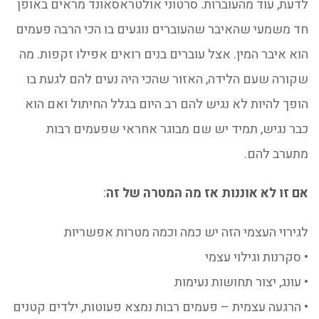
לדעת, עוד מהעוברות. סרטוני אולטראסאונד מראים באופן
חד משמעי שהאיבר שהעוברים נוגעים בו הכי הרבה פעמים
הוא איבר המין. אצל עוברים בנים רואים אפילו זקפות. מה
שקורה שעם הלידה, האזור שהכי היה נעים להם לגעת בו
הופך להיות לא נגיש להם רב היום בגלל החיתול ואם הוא
כבר נגיש, תמיד יש שם מבוגר אחראי שפעמים רבות
מתערב להם.
אם זו לא אוננות אז מה המטרה של זה
:
לגירוי העצמי הזה יש כמה וכמה מטרות אפשריות
• סקרנות וגילוי עצמי
• עונג, יצור תחושות נעימות
• הרגעה עצמית – פעמים רבות נמצא פעוטות, ילדים קטנים