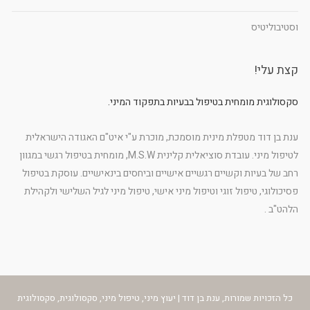
וסטיבוליטיס
קצת עלי!
סקסולוגית מומחית בטיפול בבעיות בתפקוד המיני.
ענת בן דוד מטפלת מינית מוסמכת, מוכרת ע"י איט"ם האגודה הישראלית
לטיפול מיני. עובדת סוציאלית קלינית M.S.W, מומחית בטיפול רגשי במגוון
רחב של בעיות וקשיים רגשיים אישיים וביחסים בינאישיים. עוסקת בטיפול
פסיכולוגי, טיפול זוגי וטיפול מיני אישי, טיפול מיני לגיל השלישי ולקהילת
הלהט"ב .
כל הזכויות שמורות, ענת בן דוד | יעוץ מיני, טיפול מיני, סקסולוגית, סקסולוגית