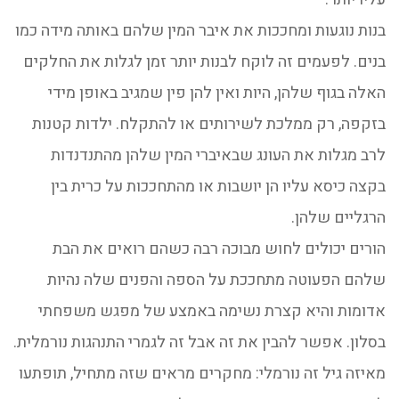
בנות נוגעות ומחככות את איבר המין שלהם באותה מידה כמו
בנים. לפעמים זה לוקח לבנות יותר זמן לגלות את החלקים
האלה בגוף שלהן, היות ואין להן פין שמגיב באופן מידי
בזקפה, רק ממלכת לשירותים או להתקלח. ילדות קטנות
לרב מגלות את העונג שבאיברי המין שלהן מהתנדנדות
בקצה כיסא עליו הן יושבות או מהתחככות על כרית בין
הרגליים שלהן.
הורים יכולים לחוש מבוכה רבה כשהם רואים את הבת
שלהם הפעוטה מתחככת על הספה והפנים שלה נהיות
אדומות והיא קצרת נשימה באמצע של מפגש משפחתי
בסלון. אפשר להבין את זה אבל זה לגמרי התנהגות נורמלית.
מאיזה גיל זה נורמלי: מחקרים מראים שזה מתחיל, תופתעו