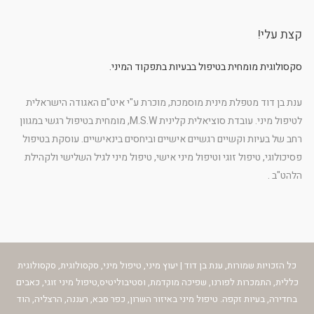
קצת עלי!
סקסולוגית מומחית בטיפול בבעיות בתפקוד המיני.
ענת בן דוד מטפלת מינית מוסמכת, מוכרת ע"י איט"ם האגודה הישראלית
לטיפול מיני. עובדת סוציאלית קלינית M.S.W, מומחית בטיפול רגשי במגוון
רחב של בעיות וקשיים רגשיים אישיים וביחסים בינאישיים. עוסקת בטיפול
פסיכולוגי, טיפול זוגי וטיפול מיני אישי, טיפול מיני לגיל השלישי ולקהילת
הלהט"ב .
כל הזכויות שמורות, ענת בן דוד | יעוץ מיני, טיפול מיני, סקסולוגית, סקסולוגית
כללית, התמכרות לפורנו, שפיכה מוקדמת, וסטיבוליטיס,טיפול מיני זוגי, כאבים
בחדירה, בעיות זקפה. טיפול מיני באיזור השרון, כפר סבא, רעננה, הרצליה, הוד